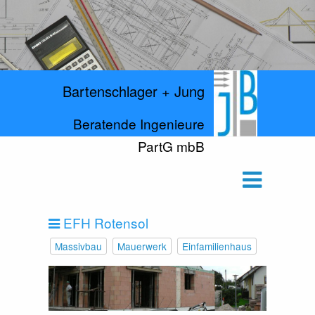
Bartenschlager + Jung
Beratende Ingenieure
PartG mbB
EFH Rotensol
Massivbau
Mauerwerk
Einfamilienhaus